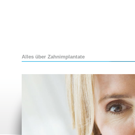
Alles über Zahnimplantate
Alles über Zahnimplantate
Warum hochwer
Zahnersatz?
Was sind Implantate?
Schablonengefü
Ihnen fehlt ein Zahn?
Chirurgie – Was
Ihnen fehlen mehrere
Wie viel Knoche
Zähne?
ein Implantat?
Sie sind zahnlos?
Das gesunde Im
braucht Pflege!