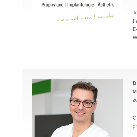
Te
F
E-
W
D
M
ze
C
p