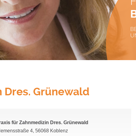
B
U
n Dres. Grünewald
raxis für Zahnmedizin Dres. Grünewald
lemensstraße 4, 56068 Koblenz