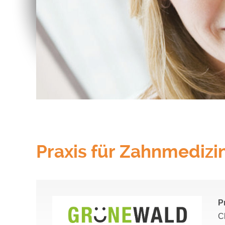
Praxis für Zahnmedizi
P
C