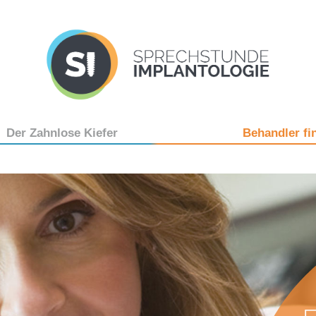
Der Zahnlose Kiefer
Behandler fi
tiger
hrte
 ist das?
n benötigt
plantat