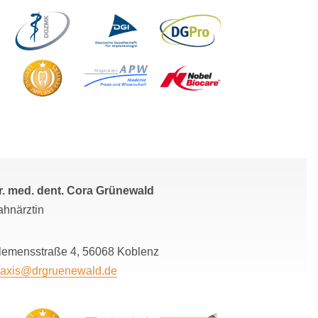
r. med. dent. Cora Grünewald
ahnärztin
lemensstraße 4, 56068 Koblenz
raxis@drgruenewald.de