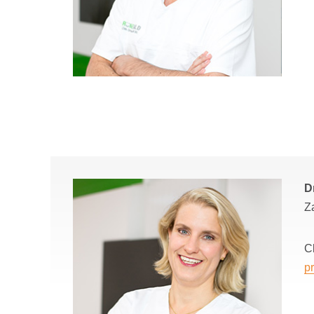
D
Z
C
p