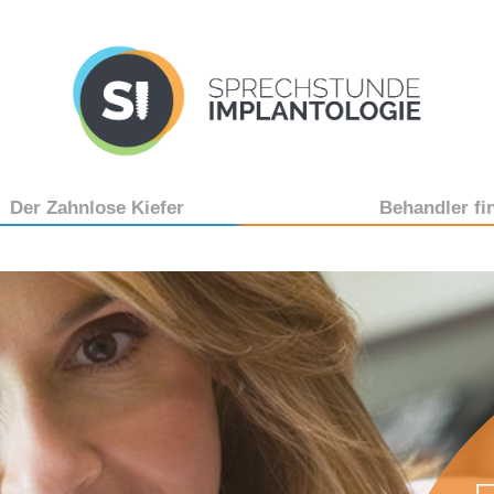
Der Zahnlose Kiefer
Behandler fi
tiger
hrte
 ist das?
n benötigt
plantat