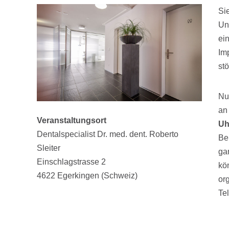
Si
Un
ei
Im
stö
Nu
an
Veranstaltungsort
Uh
Dentalspecialist Dr. med. dent. Roberto
Be
Sleiter
ga
Einschlagstrasse 2
kö
4622 Egerkingen (Schweiz)
or
Te