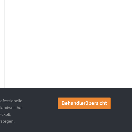
ofessionelle
Behandlerübersicht
landweit hat
ckelt,
rsorgen.