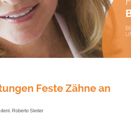
B
U
ltungen Feste Zähne an
dent. Roberto Sleiter