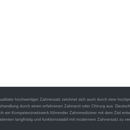
ualitativ hochwertiger Zahnersatz zeichnet sich auch durch eine hochpr
ehandlung durch einen erfahrenen Zahnarzt oder Chirurg aus. Deutsch
ich ein Kompetenznetzwerk führender Zahnmediziner mit dem Ziel entwi
atienten langfristig und funktionsstabil mit modernem Zahnersatz zu ve