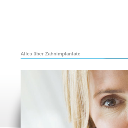
Alles über Zahnimplantate
Alles über Zahnimplantate
Warum hochwer
Zahnersatz?
Was sind Implantate?
Schablonengefü
Ihnen fehlt ein Zahn?
Chirurgie – Was
Ihnen fehlen mehrere
Wie viel Knoche
Zähne?
ein Implantat?
Sie sind zahnlos?
Das gesunde Im
braucht Pflege!