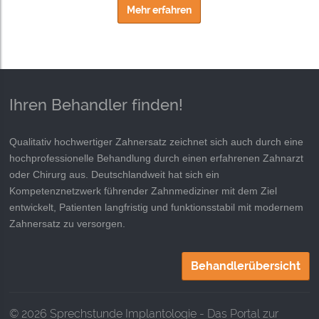
Mehr erfahren
Ihren Behandler finden!
Qualitativ hochwertiger Zahnersatz zeichnet sich auch durch eine
hochprofessionelle Behandlung durch einen erfahrenen Zahnarzt
oder Chirurg aus. Deutschlandweit hat sich ein
Kompetenznetzwerk führender Zahnmediziner mit dem Ziel
entwickelt, Patienten langfristig und funktionsstabil mit modernem
Zahnersatz zu versorgen.
Behandlerübersicht
© 2026 Sprechstunde Implantologie - Das Portal zur